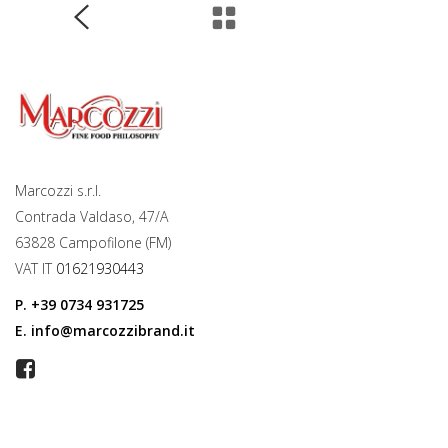
Marcozzi s.r.l.
Contrada Valdaso, 47/A
63828 Campofilone (FM)
VAT IT
01621930443
P.
+39 0734 931725
E.
info@marcozzibrand.it