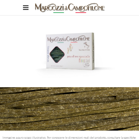
Immagine a puro scopo illustrativo. Per conoscere le dimensioni reali del prodotto, consultare la specifiche