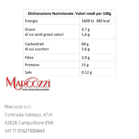
Marcozzi s.r.l.
Contrada Valdaso, 47/A
63828 Campofilone (FM)
VAT IT
01621930443