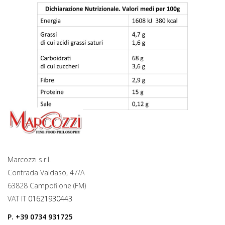
Marcozzi s.r.l.
Contrada Valdaso, 47/A
63828 Campofilone (FM)
VAT IT
01621930443
P.
+39 0734 931725