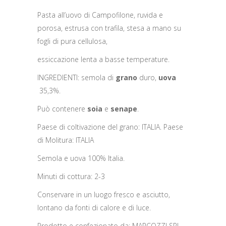
Pasta all’uovo di Campofilone, ruvida e
porosa, estrusa con trafila, stesa a mano su
fogli di pura cellulosa,
essiccazione lenta a basse temperature.
INGREDIENTI: semola di
grano
duro,
uova
35,3%.
Può contenere
soia
e
senape
.
Paese di coltivazione del grano: ITALIA. Paese
di Molitura: ITALIA
Semola e uova 100% Italia.
Minuti di cottura: 2-3
Conservare in un luogo fresco e asciutto,
lontano da fonti di calore e di luce.
Prodotto e confezionato da: MARCOZZI SRL