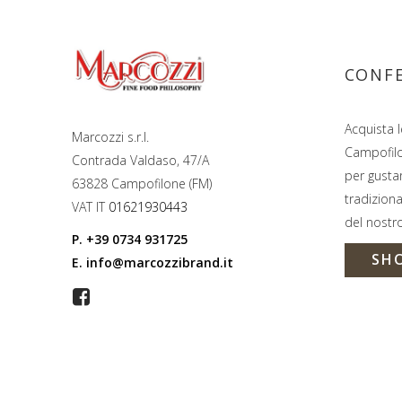
CONFE
Acquista l
Marcozzi s.r.l.
Campofil
Contrada Valdaso, 47/A
per gustar
63828 Campofilone (FM)
tradiziona
VAT IT
01621930443
del nostro
P.
+39 0734 931725
SH
E.
info@marcozzibrand.it