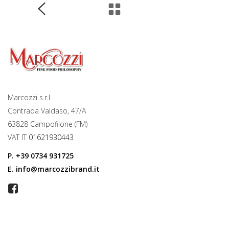
Marcozzi s.r.l.
Contrada Valdaso, 47/A
63828 Campofilone (FM)
VAT IT
01621930443
P.
+39 0734 931725
E.
info@marcozzibrand.it