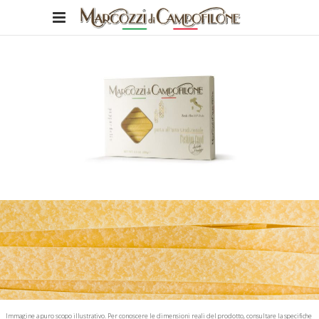
Immagine a puro scopo illustrativo. Per conoscere le dimensioni reali del prodotto, consultare la specifiche