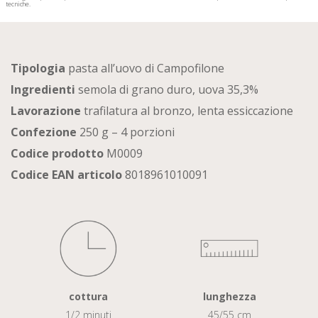
tecniche.
Tipologia
pasta all’uovo di Campofilone
Ingredienti
semola di grano duro, uova 35,3%
Lavorazione
trafilatura al bronzo, lenta essiccazione
Confezione
250 g – 4 porzioni
Codice prodotto
M0009
Codice EAN articolo
8018961010091
cottura
lunghezza
1/2 minuti
45/55 cm