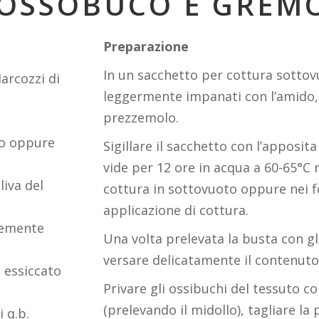
 OSSOBUCO E GREM
Preparazione
In un sacchetto per cottura sottovu
Marcozzi di
leggermente impanati con l’amido, l
prezzemolo.
so oppure
Sigillare il sacchetto con l’apposit
vide per 12 ore in acqua a 60-65°C 
liva del
cottura in sottovuoto oppure nei f
applicazione di cottura.
inemente
Una volta prelevata la busta con gli
versare delicatamente il contenuto
 essiccato
Privare gli ossibuchi del tessuto co
(prelevando il midollo), tagliare la 
 q.b.