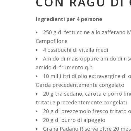
CON RAGÙ DI
Ingredienti per 4 persone
250 g di fettuccine allo zafferano 
Campofilone
4 ossibuchi di vitella medi
Amido di mais oppure amido di ri
amido di frumento q.b.
10 millilitri di olio extravergine di o
Garda precedentemente congelato
20 g tra sedano, carota e porro f
tritati e precedentemente congelati
20 g di prezzemolo fresco tritato o
20 g di burro di alpeggio
Grana Padano Riserva oltre 20 mesi