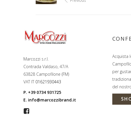
Previous
CONFE
Acquista l
Marcozzi s.r.l.
Campofil
Contrada Valdaso, 47/A
per gustar
63828 Campofilone (FM)
tradiziona
VAT IT
01621930443
del nostro
P.
+39 0734 931725
SH
E.
info@marcozzibrand.it