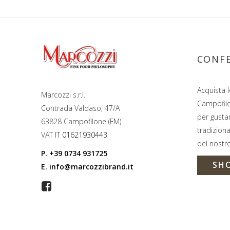
CONFE
Acquista l
Marcozzi s.r.l.
Campofil
Contrada Valdaso, 47/A
per gustar
63828 Campofilone (FM)
tradiziona
VAT IT
01621930443
del nostro
P.
+39 0734 931725
SH
E.
info@marcozzibrand.it