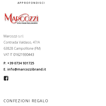
APPROFONDISCI
Marcozzi s.r.l.
Contrada Valdaso, 47/A
63828 Campofilone (FM)
VAT IT
01621930443
P.
+39 0734 931725
E.
info@marcozzibrand.it
CONFEZIONI REGALO