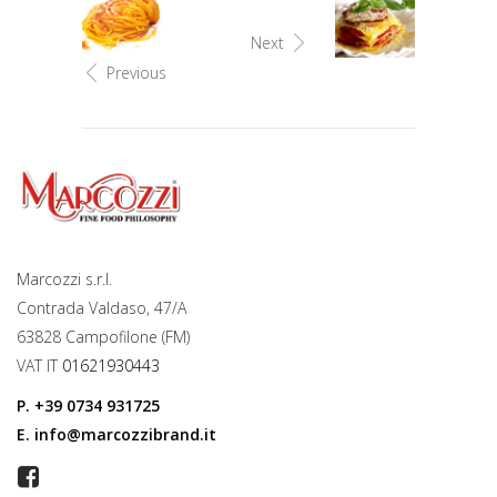
Next
Previous
Marcozzi s.r.l.
Contrada Valdaso, 47/A
63828 Campofilone (FM)
VAT IT
01621930443
P.
+39 0734 931725
E.
info@marcozzibrand.it