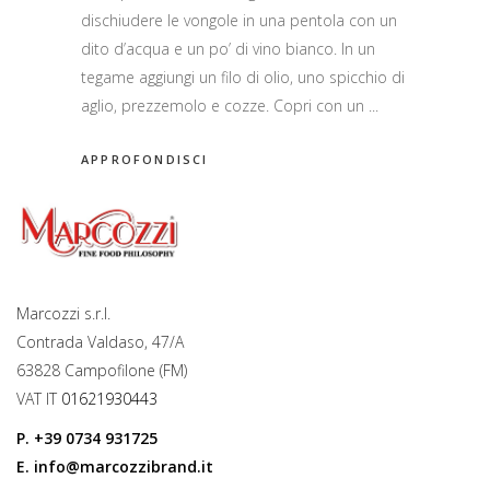
dischiudere le vongole in una pentola con un
dito d’acqua e un po’ di vino bianco. In un
tegame aggiungi un filo di olio, uno spicchio di
aglio, prezzemolo e cozze. Copri con un
APPROFONDISCI
Marcozzi s.r.l.
Contrada Valdaso, 47/A
63828 Campofilone (FM)
VAT IT
01621930443
P.
+39 0734 931725
E.
info@marcozzibrand.it