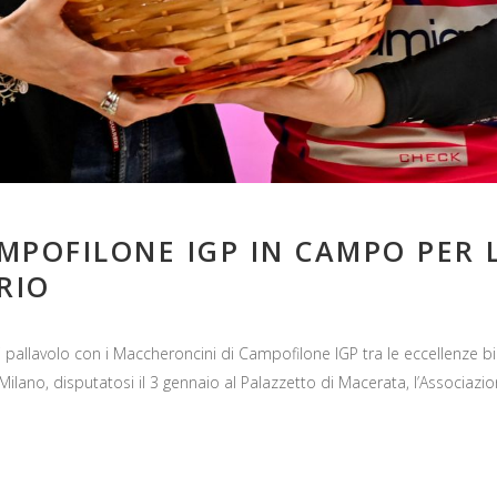
MPOFILONE IGP IN CAMPO PER
RIO
pallavolo con i Maccheroncini di Campofilone IGP tra le eccellenze bi
ilano, disputatosi il 3 gennaio al Palazzetto di Macerata, l’Associazi