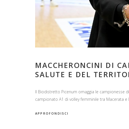
MACCHERONCINI DI CA
SALUTE E DEL TERRITO
Il Biodistretto Picenum omaggia le campionesse di 
campionato A1 di volley femminile tra Macerata e M
APPROFONDISCI