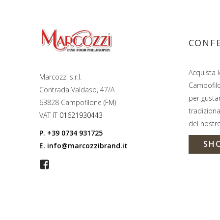
CONFE
Acquista l
Marcozzi s.r.l.
Campofil
Contrada Valdaso, 47/A
per gustar
63828 Campofilone (FM)
tradiziona
VAT IT
01621930443
del nostro
P.
+39 0734 931725
SH
E.
info@marcozzibrand.it